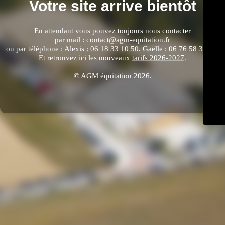
Votre site arrive bientôt
En attendant vous pouvez toujours nous contacter
par mail : contact@agm-equitation.fr
ou par téléphone : Alexis : 06 18 33 10 50. Gaëlle : 06 76 58 33 64.
Et retrouvez ici les nouveaux
tarifs 2026-2027
.
© AGM équitation 2026.