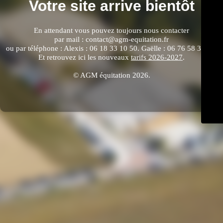
Votre site arrive bientôt
En attendant vous pouvez toujours nous contacter
par mail : contact@agm-equitation.fr
ou par téléphone : Alexis : 06 18 33 10 50. Gaëlle : 06 76 58 33 64.
Et retrouvez ici les nouveaux
tarifs 2026-2027
.
© AGM équitation 2026.