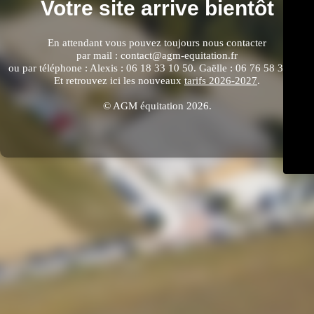
Votre site arrive bientôt
En attendant vous pouvez toujours nous contacter
par mail : contact@agm-equitation.fr
ou par téléphone : Alexis : 06 18 33 10 50. Gaëlle : 06 76 58 33 64.
Et retrouvez ici les nouveaux
tarifs 2026-2027
.
© AGM équitation 2026.