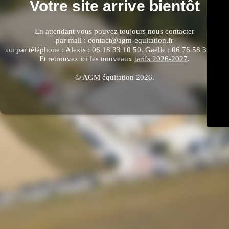
Votre site arrive bientôt
En attendant vous pouvez toujours nous contacter
par mail : contact@agm-equitation.fr
ou par téléphone : Alexis : 06 18 33 10 50. Gaëlle : 06 76 58 33 64.
Et retrouvez ici les nouveaux
tarifs 2026-2027
.
© AGM équitation 2026.